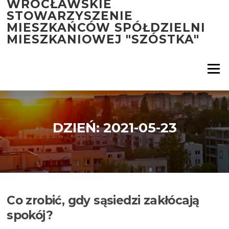
WROCŁAWSKIE
Przejdź
STOWARZYSZENIE
do
MIESZKAŃCÓW SPÓŁDZIELNI
treści
MIESZKANIOWEJ "SZÓSTKA"
Menu
DZIEŃ:
2021-05-23
Co zrobić, gdy sąsiedzi zakłócają
spokój?