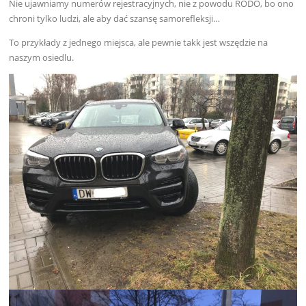
Nie ujawniamy numerów rejestracyjnych, nie z powodu RODO, bo ono
chroni tylko ludzi, ale aby dać szansę samorefleksji…
To przykłady z jednego miejsca, ale pewnie takk jest wszędzie na
naszym osiedlu.