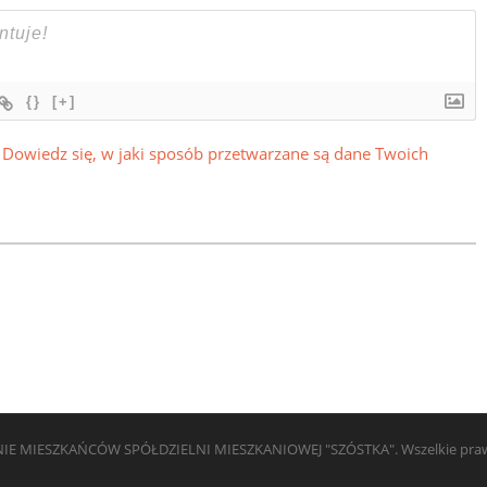
{}
[+]
.
Dowiedz się, w jaki sposób przetwarzane są dane Twoich
E MIESZKAŃCÓW SPÓŁDZIELNI MIESZKANIOWEJ "SZÓSTKA". Wszelkie prawa