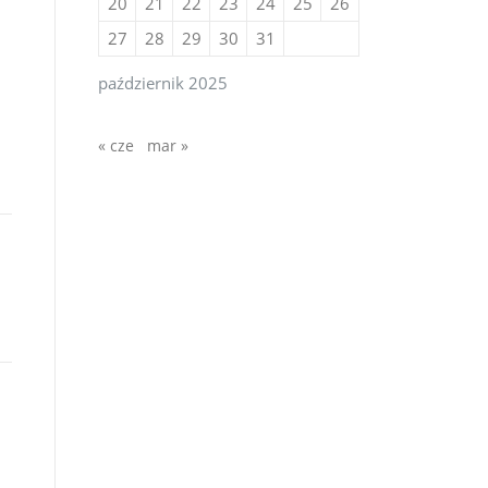
20
21
22
23
24
25
26
27
28
29
30
31
październik 2025
« cze
mar »