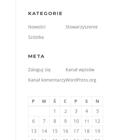
KATEGORIE
Nowości
Stowarzyszenie
Szóstka
META
Zaloguj się
Kanał wpisów
Kanał komentarzy
WordPress.org
P
W
Ś
C
P
S
N
1
3
4
5
2
6
7
8
9
10
12
11
13
14
15
16
17
18
19