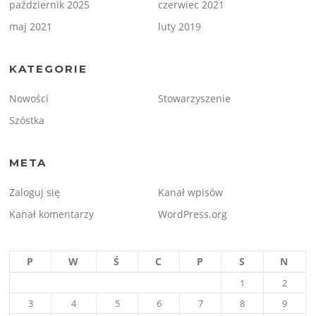
październik 2025
czerwiec 2021
maj 2021
luty 2019
KATEGORIE
Nowości
Stowarzyszenie
Szóstka
META
Zaloguj się
Kanał wpisów
Kanał komentarzy
WordPress.org
P
W
Ś
C
P
S
N
1
2
3
4
5
6
7
8
9