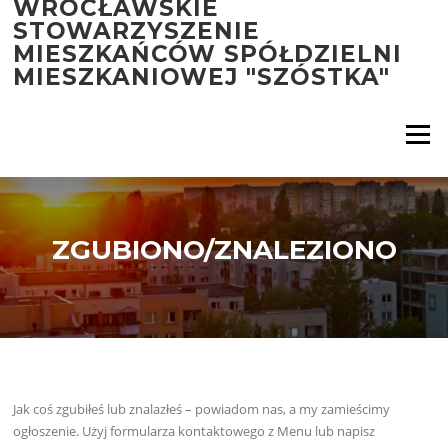
WROCŁAWSKIE
Przejdź
STOWARZYSZENIE
do
MIESZKAŃCÓW SPÓŁDZIELNI
treści
MIESZKANIOWEJ "SZÓSTKA"
Menu
ZGUBIONO/ZNALEZIONO
Jak coś zgubiłeś lub znalazłeś – powiadom nas, a my zamieścimy
ogłoszenie. Użyj formularza kontaktowego z Menu lub napisz