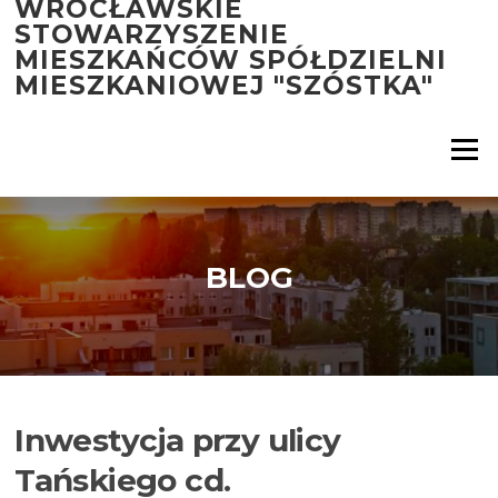
WROCŁAWSKIE
Przejdź
STOWARZYSZENIE
do
MIESZKAŃCÓW SPÓŁDZIELNI
treści
MIESZKANIOWEJ "SZÓSTKA"
Menu
BLOG
Inwestycja przy ulicy
Tańskiego cd.