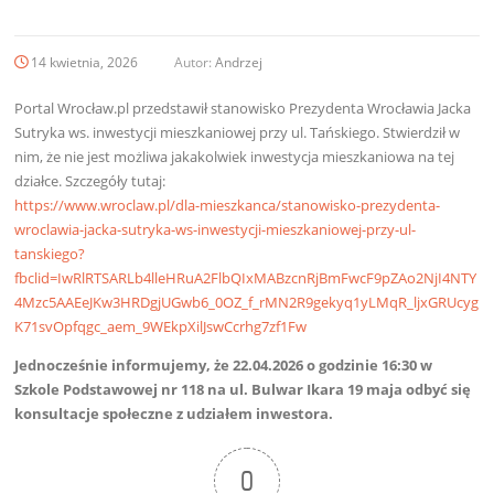
14 kwietnia, 2026
Autor:
Andrzej
Portal Wrocław.pl przedstawił stanowisko Prezydenta Wrocławia Jacka
Sutryka ws. inwestycji mieszkaniowej przy ul. Tańskiego. Stwierdził w
nim, że nie jest możliwa jakakolwiek inwestycja mieszkaniowa na tej
działce. Szczegóły tutaj:
https://www.wroclaw.pl/dla-mieszkanca/stanowisko-prezydenta-
wroclawia-jacka-sutryka-ws-inwestycji-mieszkaniowej-przy-ul-
tanskiego?
fbclid=IwRlRTSARLb4lleHRuA2FlbQIxMABzcnRjBmFwcF9pZAo2NjI4NTY
4Mzc5AAEeJKw3HRDgjUGwb6_0OZ_f_rMN2R9gekyq1yLMqR_ljxGRUcyg
K71svOpfqgc_aem_9WEkpXilJswCcrhg7zf1Fw
Jednocześnie informujemy, że 22.04.2026 o godzinie 16:30 w
Szkole Podstawowej nr 118 na ul. Bulwar Ikara 19 maja odbyć się
konsultacje społeczne z udziałem inwestora.
0