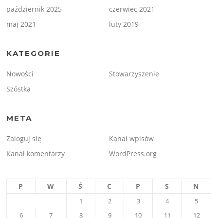
październik 2025
czerwiec 2021
maj 2021
luty 2019
KATEGORIE
Nowości
Stowarzyszenie
Szóstka
META
Zaloguj się
Kanał wpisów
Kanał komentarzy
WordPress.org
P
W
Ś
C
P
S
N
1
2
3
4
5
6
7
8
9
10
11
12