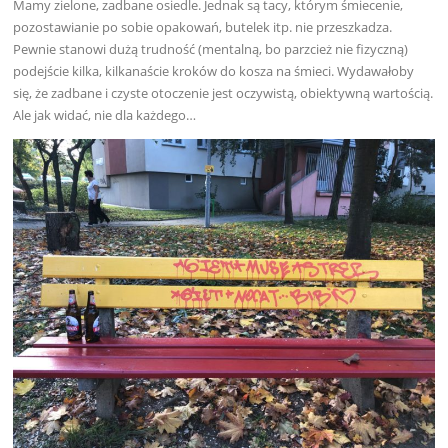
Mamy zielone, zadbane osiedle. Jednak są tacy, którym śmiecenie,
pozostawianie po sobie opakowań, butelek itp. nie przeszkadza.
Pewnie stanowi dużą trudność (mentalną, bo parzcież nie fizyczną)
podejście kilka, kilkanaście kroków do kosza na śmieci. Wydawałoby
się, że zadbane i czyste otoczenie jest oczywistą, obiektywną wartością.
Ale jak widać, nie dla każdego…