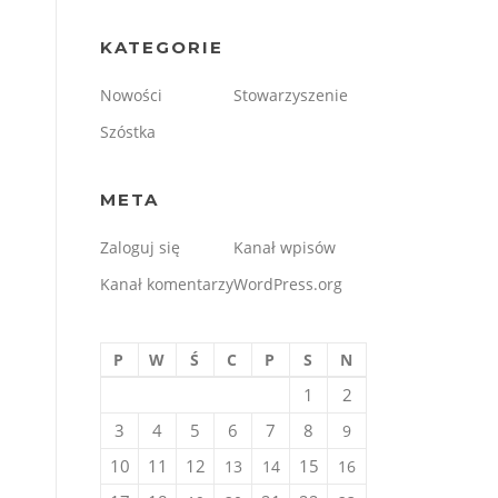
KATEGORIE
Nowości
Stowarzyszenie
Szóstka
META
Zaloguj się
Kanał wpisów
Kanał komentarzy
WordPress.org
P
W
Ś
C
P
S
N
1
2
3
4
5
6
7
8
9
10
11
12
15
13
14
16