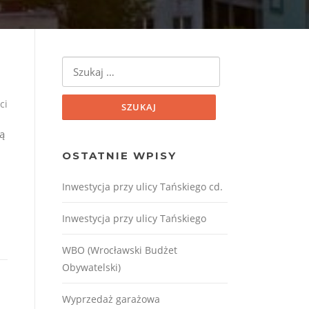
Szukaj:
ci
ą
OSTATNIE WPISY
Inwestycja przy ulicy Tańskiego cd.
Inwestycja przy ulicy Tańskiego
WBO (Wrocławski Budżet
Obywatelski)
Wyprzedaż garażowa