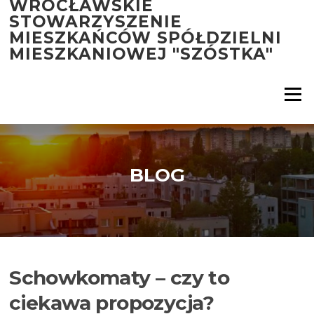
WROCŁAWSKIE
Przejdź
STOWARZYSZENIE
do
MIESZKAŃCÓW SPÓŁDZIELNI
treści
MIESZKANIOWEJ "SZÓSTKA"
Menu
BLOG
Schowkomaty – czy to
ciekawa propozycja?